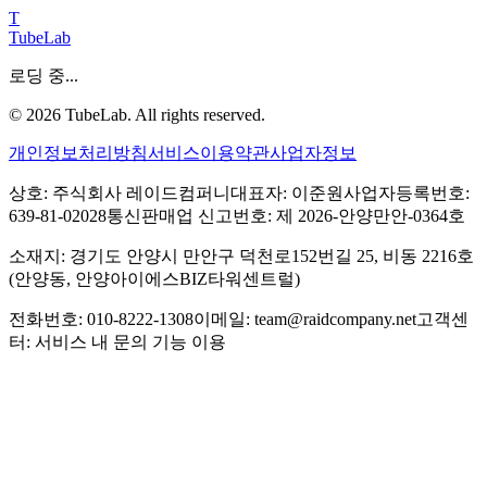
T
TubeLab
로딩 중...
©
2026
TubeLab. All rights reserved.
개인정보처리방침
서비스이용약관
사업자정보
상호: 주식회사 레이드컴퍼니
대표자: 이준원
사업자등록번호:
639-81-02028
통신판매업 신고번호: 제 2026-안양만안-0364호
소재지: 경기도 안양시 만안구 덕천로152번길 25, 비동 2216호
(안양동, 안양아이에스BIZ타워센트럴)
전화번호: 010-8222-1308
이메일: team@raidcompany.net
고객센
터: 서비스 내 문의 기능 이용