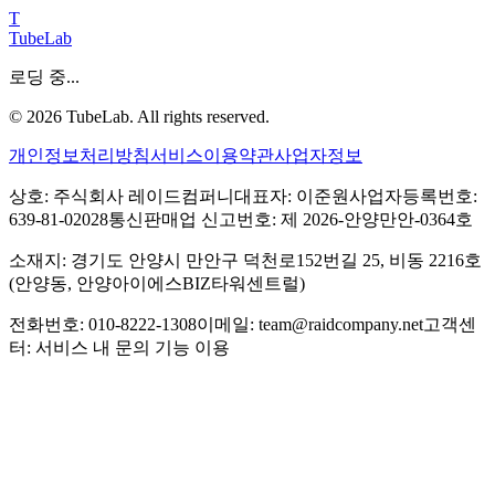
T
TubeLab
로딩 중...
©
2026
TubeLab. All rights reserved.
개인정보처리방침
서비스이용약관
사업자정보
상호: 주식회사 레이드컴퍼니
대표자: 이준원
사업자등록번호:
639-81-02028
통신판매업 신고번호: 제 2026-안양만안-0364호
소재지: 경기도 안양시 만안구 덕천로152번길 25, 비동 2216호
(안양동, 안양아이에스BIZ타워센트럴)
전화번호: 010-8222-1308
이메일: team@raidcompany.net
고객센
터: 서비스 내 문의 기능 이용