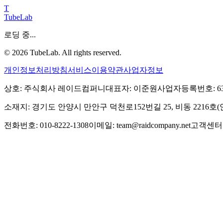
T
TubeLab
로딩 중...
©
2026
TubeLab. All rights reserved.
개인정보처리방침
서비스이용약관
사업자정보
상호: 주식회사 레이드컴퍼니
대표자: 이준원
사업자등록번호: 639-
소재지: 경기도 안양시 만안구 덕천로152번길 25, 비동 2216
전화번호: 010-8222-1308
이메일: team@raidcompany.net
고객센터: