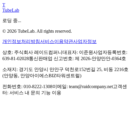
T
TubeLab
로딩 중...
©
2026
TubeLab. All rights reserved.
개인정보처리방침
서비스이용약관
사업자정보
상호: 주식회사 레이드컴퍼니
대표자: 이준원
사업자등록번호:
639-81-02028
통신판매업 신고번호: 제 2026-안양만안-0364호
소재지: 경기도 안양시 만안구 덕천로152번길 25, 비동 2216호
(안양동, 안양아이에스BIZ타워센트럴)
전화번호: 010-8222-1308
이메일: team@raidcompany.net
고객센
터: 서비스 내 문의 기능 이용