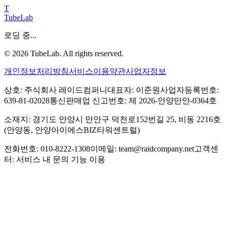
T
TubeLab
로딩 중...
©
2026
TubeLab. All rights reserved.
개인정보처리방침
서비스이용약관
사업자정보
상호: 주식회사 레이드컴퍼니
대표자: 이준원
사업자등록번호:
639-81-02028
통신판매업 신고번호: 제 2026-안양만안-0364호
소재지: 경기도 안양시 만안구 덕천로152번길 25, 비동 2216호
(안양동, 안양아이에스BIZ타워센트럴)
전화번호: 010-8222-1308
이메일: team@raidcompany.net
고객센
터: 서비스 내 문의 기능 이용