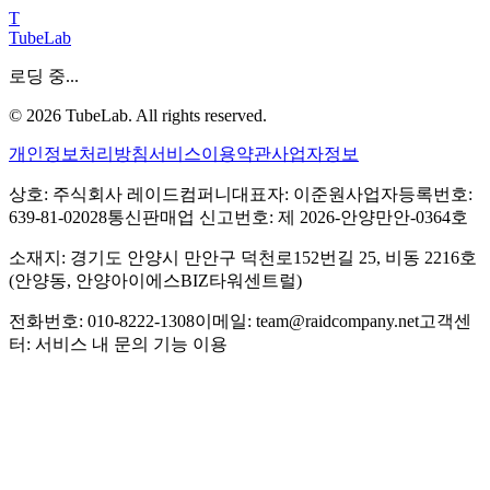
T
TubeLab
로딩 중...
©
2026
TubeLab. All rights reserved.
개인정보처리방침
서비스이용약관
사업자정보
상호: 주식회사 레이드컴퍼니
대표자: 이준원
사업자등록번호:
639-81-02028
통신판매업 신고번호: 제 2026-안양만안-0364호
소재지: 경기도 안양시 만안구 덕천로152번길 25, 비동 2216호
(안양동, 안양아이에스BIZ타워센트럴)
전화번호: 010-8222-1308
이메일: team@raidcompany.net
고객센
터: 서비스 내 문의 기능 이용