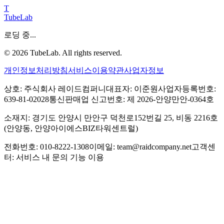
T
TubeLab
로딩 중...
©
2026
TubeLab. All rights reserved.
개인정보처리방침
서비스이용약관
사업자정보
상호: 주식회사 레이드컴퍼니
대표자: 이준원
사업자등록번호:
639-81-02028
통신판매업 신고번호: 제 2026-안양만안-0364호
소재지: 경기도 안양시 만안구 덕천로152번길 25, 비동 2216호
(안양동, 안양아이에스BIZ타워센트럴)
전화번호: 010-8222-1308
이메일: team@raidcompany.net
고객센
터: 서비스 내 문의 기능 이용