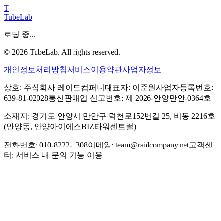
T
TubeLab
로딩 중...
©
2026
TubeLab. All rights reserved.
개인정보처리방침
서비스이용약관
사업자정보
상호: 주식회사 레이드컴퍼니
대표자: 이준원
사업자등록번호:
639-81-02028
통신판매업 신고번호: 제 2026-안양만안-0364호
소재지: 경기도 안양시 만안구 덕천로152번길 25, 비동 2216호
(안양동, 안양아이에스BIZ타워센트럴)
전화번호: 010-8222-1308
이메일: team@raidcompany.net
고객센
터: 서비스 내 문의 기능 이용