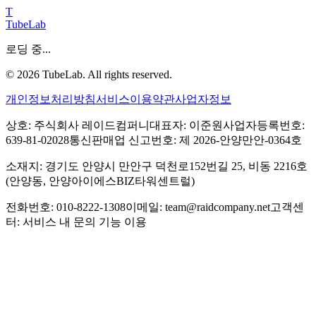
T
TubeLab
로딩 중...
©
2026
TubeLab. All rights reserved.
개인정보처리방침
서비스이용약관
사업자정보
상호: 주식회사 레이드컴퍼니
대표자: 이준원
사업자등록번호:
639-81-02028
통신판매업 신고번호: 제 2026-안양만안-0364호
소재지: 경기도 안양시 만안구 덕천로152번길 25, 비동 2216호
(안양동, 안양아이에스BIZ타워센트럴)
전화번호: 010-8222-1308
이메일: team@raidcompany.net
고객센
터: 서비스 내 문의 기능 이용