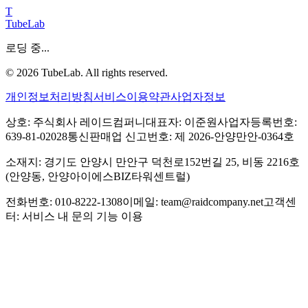
T
TubeLab
로딩 중...
©
2026
TubeLab. All rights reserved.
개인정보처리방침
서비스이용약관
사업자정보
상호: 주식회사 레이드컴퍼니
대표자: 이준원
사업자등록번호:
639-81-02028
통신판매업 신고번호: 제 2026-안양만안-0364호
소재지: 경기도 안양시 만안구 덕천로152번길 25, 비동 2216호
(안양동, 안양아이에스BIZ타워센트럴)
전화번호: 010-8222-1308
이메일: team@raidcompany.net
고객센
터: 서비스 내 문의 기능 이용