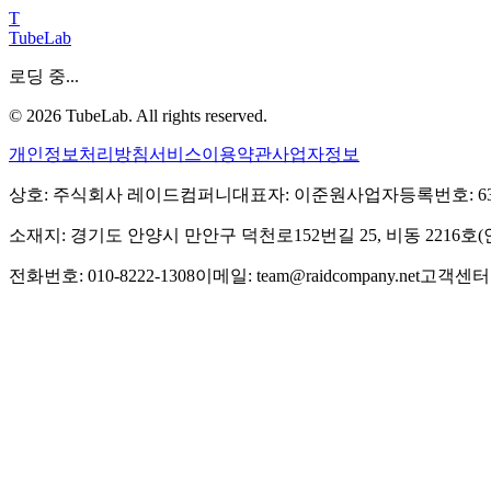
T
TubeLab
로딩 중...
©
2026
TubeLab. All rights reserved.
개인정보처리방침
서비스이용약관
사업자정보
상호: 주식회사 레이드컴퍼니
대표자: 이준원
사업자등록번호: 639-
소재지: 경기도 안양시 만안구 덕천로152번길 25, 비동 2216
전화번호: 010-8222-1308
이메일: team@raidcompany.net
고객센터: