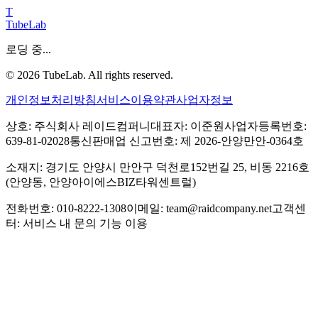
T
TubeLab
로딩 중...
©
2026
TubeLab. All rights reserved.
개인정보처리방침
서비스이용약관
사업자정보
상호: 주식회사 레이드컴퍼니
대표자: 이준원
사업자등록번호:
639-81-02028
통신판매업 신고번호: 제 2026-안양만안-0364호
소재지: 경기도 안양시 만안구 덕천로152번길 25, 비동 2216호
(안양동, 안양아이에스BIZ타워센트럴)
전화번호: 010-8222-1308
이메일: team@raidcompany.net
고객센
터: 서비스 내 문의 기능 이용