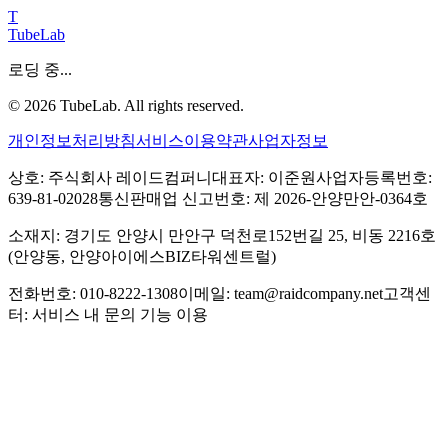
T
TubeLab
로딩 중...
©
2026
TubeLab. All rights reserved.
개인정보처리방침
서비스이용약관
사업자정보
상호: 주식회사 레이드컴퍼니
대표자: 이준원
사업자등록번호:
639-81-02028
통신판매업 신고번호: 제 2026-안양만안-0364호
소재지: 경기도 안양시 만안구 덕천로152번길 25, 비동 2216호
(안양동, 안양아이에스BIZ타워센트럴)
전화번호: 010-8222-1308
이메일: team@raidcompany.net
고객센
터: 서비스 내 문의 기능 이용