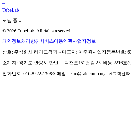
T
TubeLab
로딩 중...
©
2026
TubeLab. All rights reserved.
개인정보처리방침
서비스이용약관
사업자정보
상호: 주식회사 레이드컴퍼니
대표자: 이준원
사업자등록번호: 639-
소재지: 경기도 안양시 만안구 덕천로152번길 25, 비동 2216
전화번호: 010-8222-1308
이메일: team@raidcompany.net
고객센터: