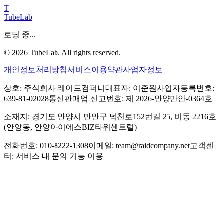
T
TubeLab
로딩 중...
©
2026
TubeLab. All rights reserved.
개인정보처리방침
서비스이용약관
사업자정보
상호: 주식회사 레이드컴퍼니
대표자: 이준원
사업자등록번호:
639-81-02028
통신판매업 신고번호: 제 2026-안양만안-0364호
소재지: 경기도 안양시 만안구 덕천로152번길 25, 비동 2216호
(안양동, 안양아이에스BIZ타워센트럴)
전화번호: 010-8222-1308
이메일: team@raidcompany.net
고객센
터: 서비스 내 문의 기능 이용