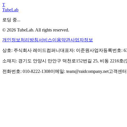
T
TubeLab
로딩 중...
©
2026
TubeLab. All rights reserved.
개인정보처리방침
서비스이용약관
사업자정보
상호: 주식회사 레이드컴퍼니
대표자: 이준원
사업자등록번호: 639-
소재지: 경기도 안양시 만안구 덕천로152번길 25, 비동 2216
전화번호: 010-8222-1308
이메일: team@raidcompany.net
고객센터: