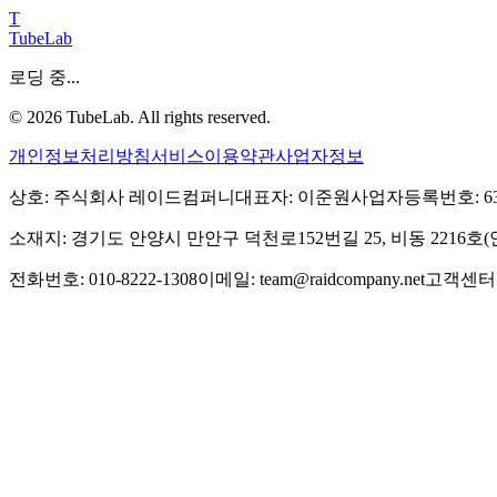
T
TubeLab
로딩 중...
©
2026
TubeLab. All rights reserved.
개인정보처리방침
서비스이용약관
사업자정보
상호: 주식회사 레이드컴퍼니
대표자: 이준원
사업자등록번호: 639-
소재지: 경기도 안양시 만안구 덕천로152번길 25, 비동 2216
전화번호: 010-8222-1308
이메일: team@raidcompany.net
고객센터: