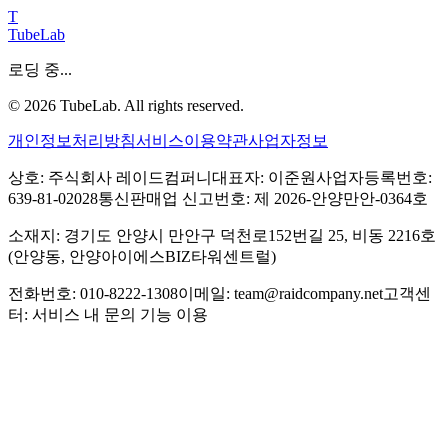
T
TubeLab
로딩 중...
©
2026
TubeLab. All rights reserved.
개인정보처리방침
서비스이용약관
사업자정보
상호: 주식회사 레이드컴퍼니
대표자: 이준원
사업자등록번호:
639-81-02028
통신판매업 신고번호: 제 2026-안양만안-0364호
소재지: 경기도 안양시 만안구 덕천로152번길 25, 비동 2216호
(안양동, 안양아이에스BIZ타워센트럴)
전화번호: 010-8222-1308
이메일: team@raidcompany.net
고객센
터: 서비스 내 문의 기능 이용