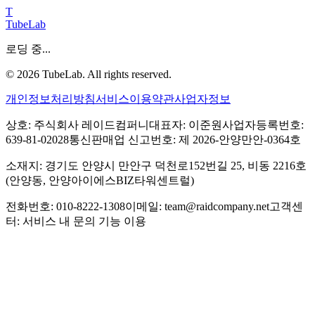
T
TubeLab
로딩 중...
©
2026
TubeLab. All rights reserved.
개인정보처리방침
서비스이용약관
사업자정보
상호: 주식회사 레이드컴퍼니
대표자: 이준원
사업자등록번호:
639-81-02028
통신판매업 신고번호: 제 2026-안양만안-0364호
소재지: 경기도 안양시 만안구 덕천로152번길 25, 비동 2216호
(안양동, 안양아이에스BIZ타워센트럴)
전화번호: 010-8222-1308
이메일: team@raidcompany.net
고객센
터: 서비스 내 문의 기능 이용