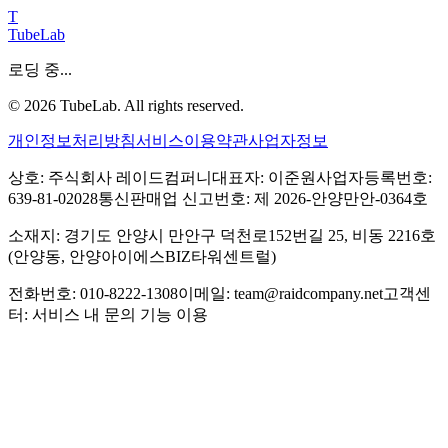
T
TubeLab
로딩 중...
©
2026
TubeLab. All rights reserved.
개인정보처리방침
서비스이용약관
사업자정보
상호: 주식회사 레이드컴퍼니
대표자: 이준원
사업자등록번호:
639-81-02028
통신판매업 신고번호: 제 2026-안양만안-0364호
소재지: 경기도 안양시 만안구 덕천로152번길 25, 비동 2216호
(안양동, 안양아이에스BIZ타워센트럴)
전화번호: 010-8222-1308
이메일: team@raidcompany.net
고객센
터: 서비스 내 문의 기능 이용