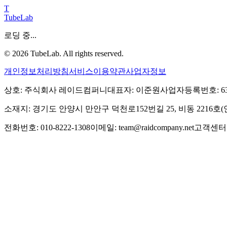
T
TubeLab
로딩 중...
©
2026
TubeLab. All rights reserved.
개인정보처리방침
서비스이용약관
사업자정보
상호: 주식회사 레이드컴퍼니
대표자: 이준원
사업자등록번호: 639-
소재지: 경기도 안양시 만안구 덕천로152번길 25, 비동 2216
전화번호: 010-8222-1308
이메일: team@raidcompany.net
고객센터: