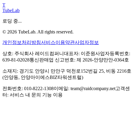
T
TubeLab
로딩 중...
©
2026
TubeLab. All rights reserved.
개인정보처리방침
서비스이용약관
사업자정보
상호: 주식회사 레이드컴퍼니
대표자: 이준원
사업자등록번호:
639-81-02028
통신판매업 신고번호: 제 2026-안양만안-0364호
소재지: 경기도 안양시 만안구 덕천로152번길 25, 비동 2216호
(안양동, 안양아이에스BIZ타워센트럴)
전화번호: 010-8222-1308
이메일: team@raidcompany.net
고객센
터: 서비스 내 문의 기능 이용