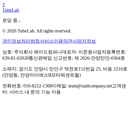
T
TubeLab
로딩 중...
©
2026
TubeLab. All rights reserved.
개인정보처리방침
서비스이용약관
사업자정보
상호: 주식회사 레이드컴퍼니
대표자: 이준원
사업자등록번호:
639-81-02028
통신판매업 신고번호: 제 2026-안양만안-0364호
소재지: 경기도 안양시 만안구 덕천로152번길 25, 비동 2216호
(안양동, 안양아이에스BIZ타워센트럴)
전화번호: 010-8222-1308
이메일: team@raidcompany.net
고객센
터: 서비스 내 문의 기능 이용