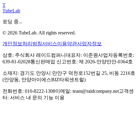
T
TubeLab
로딩 중...
©
2026
TubeLab. All rights reserved.
개인정보처리방침
서비스이용약관
사업자정보
상호: 주식회사 레이드컴퍼니
대표자: 이준원
사업자등록번호:
639-81-02028
통신판매업 신고번호: 제 2026-안양만안-0364호
소재지: 경기도 안양시 만안구 덕천로152번길 25, 비동 2216호
(안양동, 안양아이에스BIZ타워센트럴)
전화번호: 010-8222-1308
이메일: team@raidcompany.net
고객센
터: 서비스 내 문의 기능 이용