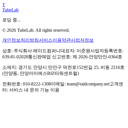
T
TubeLab
로딩 중...
©
2026
TubeLab. All rights reserved.
개인정보처리방침
서비스이용약관
사업자정보
상호: 주식회사 레이드컴퍼니
대표자: 이준원
사업자등록번호:
639-81-02028
통신판매업 신고번호: 제 2026-안양만안-0364호
소재지: 경기도 안양시 만안구 덕천로152번길 25, 비동 2216호
(안양동, 안양아이에스BIZ타워센트럴)
전화번호: 010-8222-1308
이메일: team@raidcompany.net
고객센
터: 서비스 내 문의 기능 이용