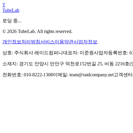
T
TubeLab
로딩 중...
©
2026
TubeLab. All rights reserved.
개인정보처리방침
서비스이용약관
사업자정보
상호: 주식회사 레이드컴퍼니
대표자: 이준원
사업자등록번호: 639-
소재지: 경기도 안양시 만안구 덕천로152번길 25, 비동 2216
전화번호: 010-8222-1308
이메일: team@raidcompany.net
고객센터: