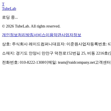
T
TubeLab
로딩 중...
©
2026
TubeLab. All rights reserved.
개인정보처리방침
서비스이용약관
사업자정보
상호: 주식회사 레이드컴퍼니
대표자: 이준원
사업자등록번호: 639-
소재지: 경기도 안양시 만안구 덕천로152번길 25, 비동 2216
전화번호: 010-8222-1308
이메일: team@raidcompany.net
고객센터: