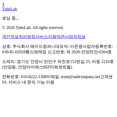
T
TubeLab
로딩 중...
©
2026
TubeLab. All rights reserved.
개인정보처리방침
서비스이용약관
사업자정보
상호: 주식회사 레이드컴퍼니
대표자: 이준원
사업자등록번호:
639-81-02028
통신판매업 신고번호: 제 2026-안양만안-0364호
소재지: 경기도 안양시 만안구 덕천로152번길 25, 비동 2216호
(안양동, 안양아이에스BIZ타워센트럴)
전화번호: 010-8222-1308
이메일: team@raidcompany.net
고객센
터: 서비스 내 문의 기능 이용