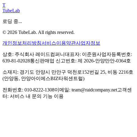
T
TubeLab
로딩 중...
©
2026
TubeLab. All rights reserved.
개인정보처리방침
서비스이용약관
사업자정보
상호: 주식회사 레이드컴퍼니
대표자: 이준원
사업자등록번호:
639-81-02028
통신판매업 신고번호: 제 2026-안양만안-0364호
소재지: 경기도 안양시 만안구 덕천로152번길 25, 비동 2216호
(안양동, 안양아이에스BIZ타워센트럴)
전화번호: 010-8222-1308
이메일: team@raidcompany.net
고객센
터: 서비스 내 문의 기능 이용