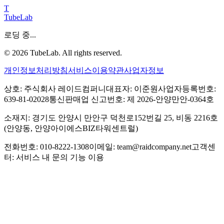
T
TubeLab
로딩 중...
©
2026
TubeLab. All rights reserved.
개인정보처리방침
서비스이용약관
사업자정보
상호: 주식회사 레이드컴퍼니
대표자: 이준원
사업자등록번호:
639-81-02028
통신판매업 신고번호: 제 2026-안양만안-0364호
소재지: 경기도 안양시 만안구 덕천로152번길 25, 비동 2216호
(안양동, 안양아이에스BIZ타워센트럴)
전화번호: 010-8222-1308
이메일: team@raidcompany.net
고객센
터: 서비스 내 문의 기능 이용