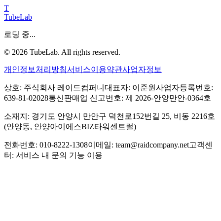
T
TubeLab
로딩 중...
©
2026
TubeLab. All rights reserved.
개인정보처리방침
서비스이용약관
사업자정보
상호: 주식회사 레이드컴퍼니
대표자: 이준원
사업자등록번호:
639-81-02028
통신판매업 신고번호: 제 2026-안양만안-0364호
소재지: 경기도 안양시 만안구 덕천로152번길 25, 비동 2216호
(안양동, 안양아이에스BIZ타워센트럴)
전화번호: 010-8222-1308
이메일: team@raidcompany.net
고객센
터: 서비스 내 문의 기능 이용