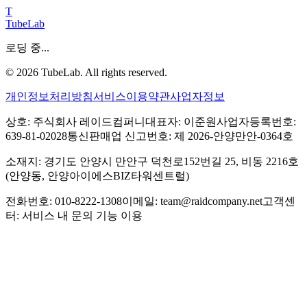
T
TubeLab
로딩 중...
©
2026
TubeLab. All rights reserved.
개인정보처리방침
서비스이용약관
사업자정보
상호: 주식회사 레이드컴퍼니
대표자: 이준원
사업자등록번호:
639-81-02028
통신판매업 신고번호: 제 2026-안양만안-0364호
소재지: 경기도 안양시 만안구 덕천로152번길 25, 비동 2216호
(안양동, 안양아이에스BIZ타워센트럴)
전화번호: 010-8222-1308
이메일: team@raidcompany.net
고객센
터: 서비스 내 문의 기능 이용