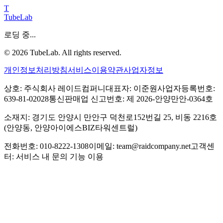
T
TubeLab
로딩 중...
©
2026
TubeLab. All rights reserved.
개인정보처리방침
서비스이용약관
사업자정보
상호: 주식회사 레이드컴퍼니
대표자: 이준원
사업자등록번호:
639-81-02028
통신판매업 신고번호: 제 2026-안양만안-0364호
소재지: 경기도 안양시 만안구 덕천로152번길 25, 비동 2216호
(안양동, 안양아이에스BIZ타워센트럴)
전화번호: 010-8222-1308
이메일: team@raidcompany.net
고객센
터: 서비스 내 문의 기능 이용