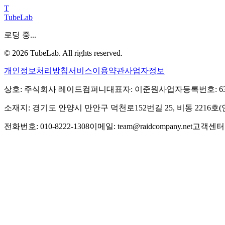
T
TubeLab
로딩 중...
©
2026
TubeLab. All rights reserved.
개인정보처리방침
서비스이용약관
사업자정보
상호: 주식회사 레이드컴퍼니
대표자: 이준원
사업자등록번호: 639-
소재지: 경기도 안양시 만안구 덕천로152번길 25, 비동 2216
전화번호: 010-8222-1308
이메일: team@raidcompany.net
고객센터: