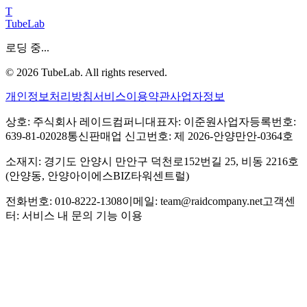
T
TubeLab
로딩 중...
©
2026
TubeLab. All rights reserved.
개인정보처리방침
서비스이용약관
사업자정보
상호: 주식회사 레이드컴퍼니
대표자: 이준원
사업자등록번호:
639-81-02028
통신판매업 신고번호: 제 2026-안양만안-0364호
소재지: 경기도 안양시 만안구 덕천로152번길 25, 비동 2216호
(안양동, 안양아이에스BIZ타워센트럴)
전화번호: 010-8222-1308
이메일: team@raidcompany.net
고객센
터: 서비스 내 문의 기능 이용