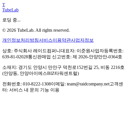
T
TubeLab
로딩 중...
©
2026
TubeLab. All rights reserved.
개인정보처리방침
서비스이용약관
사업자정보
상호: 주식회사 레이드컴퍼니
대표자: 이준원
사업자등록번호:
639-81-02028
통신판매업 신고번호: 제 2026-안양만안-0364호
소재지: 경기도 안양시 만안구 덕천로152번길 25, 비동 2216호
(안양동, 안양아이에스BIZ타워센트럴)
전화번호: 010-8222-1308
이메일: team@raidcompany.net
고객센
터: 서비스 내 문의 기능 이용