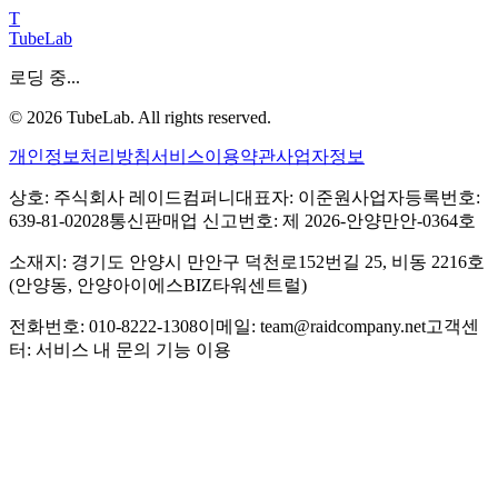
T
TubeLab
로딩 중...
©
2026
TubeLab. All rights reserved.
개인정보처리방침
서비스이용약관
사업자정보
상호: 주식회사 레이드컴퍼니
대표자: 이준원
사업자등록번호:
639-81-02028
통신판매업 신고번호: 제 2026-안양만안-0364호
소재지: 경기도 안양시 만안구 덕천로152번길 25, 비동 2216호
(안양동, 안양아이에스BIZ타워센트럴)
전화번호: 010-8222-1308
이메일: team@raidcompany.net
고객센
터: 서비스 내 문의 기능 이용