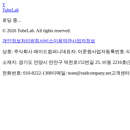
T
TubeLab
로딩 중...
©
2026
TubeLab. All rights reserved.
개인정보처리방침
서비스이용약관
사업자정보
상호: 주식회사 레이드컴퍼니
대표자: 이준원
사업자등록번호: 639-
소재지: 경기도 안양시 만안구 덕천로152번길 25, 비동 2216
전화번호: 010-8222-1308
이메일: team@raidcompany.net
고객센터: