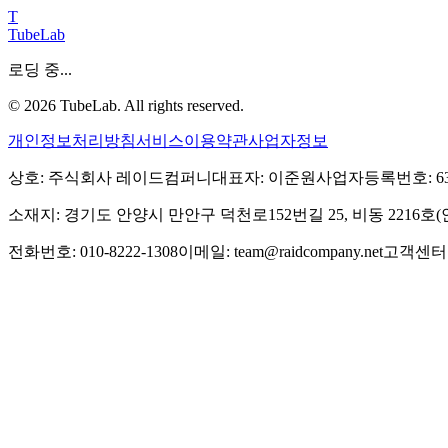
T
TubeLab
로딩 중...
©
2026
TubeLab. All rights reserved.
개인정보처리방침
서비스이용약관
사업자정보
상호: 주식회사 레이드컴퍼니
대표자: 이준원
사업자등록번호: 639-
소재지: 경기도 안양시 만안구 덕천로152번길 25, 비동 2216
전화번호: 010-8222-1308
이메일: team@raidcompany.net
고객센터: