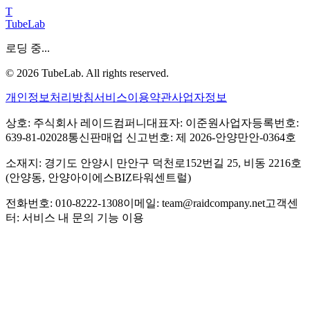
T
TubeLab
로딩 중...
©
2026
TubeLab. All rights reserved.
개인정보처리방침
서비스이용약관
사업자정보
상호: 주식회사 레이드컴퍼니
대표자: 이준원
사업자등록번호:
639-81-02028
통신판매업 신고번호: 제 2026-안양만안-0364호
소재지: 경기도 안양시 만안구 덕천로152번길 25, 비동 2216호
(안양동, 안양아이에스BIZ타워센트럴)
전화번호: 010-8222-1308
이메일: team@raidcompany.net
고객센
터: 서비스 내 문의 기능 이용