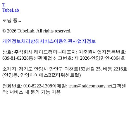
T
TubeLab
로딩 중...
©
2026
TubeLab. All rights reserved.
개인정보처리방침
서비스이용약관
사업자정보
상호: 주식회사 레이드컴퍼니
대표자: 이준원
사업자등록번호:
639-81-02028
통신판매업 신고번호: 제 2026-안양만안-0364호
소재지: 경기도 안양시 만안구 덕천로152번길 25, 비동 2216호
(안양동, 안양아이에스BIZ타워센트럴)
전화번호: 010-8222-1308
이메일: team@raidcompany.net
고객센
터: 서비스 내 문의 기능 이용