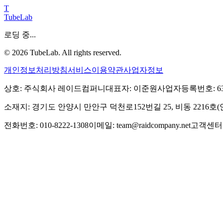
T
TubeLab
로딩 중...
©
2026
TubeLab. All rights reserved.
개인정보처리방침
서비스이용약관
사업자정보
상호: 주식회사 레이드컴퍼니
대표자: 이준원
사업자등록번호: 639-
소재지: 경기도 안양시 만안구 덕천로152번길 25, 비동 2216
전화번호: 010-8222-1308
이메일: team@raidcompany.net
고객센터: