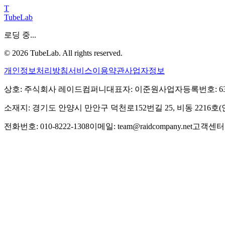
T
TubeLab
로딩 중...
©
2026
TubeLab. All rights reserved.
개인정보처리방침
서비스이용약관
사업자정보
상호: 주식회사 레이드컴퍼니
대표자: 이준원
사업자등록번호: 639-
소재지: 경기도 안양시 만안구 덕천로152번길 25, 비동 2216
전화번호: 010-8222-1308
이메일: team@raidcompany.net
고객센터: