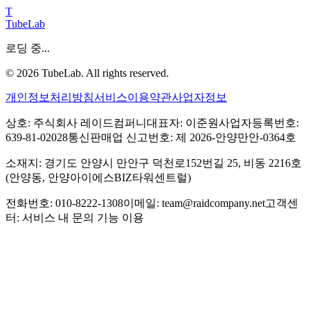
T
TubeLab
로딩 중...
©
2026
TubeLab. All rights reserved.
개인정보처리방침
서비스이용약관
사업자정보
상호: 주식회사 레이드컴퍼니
대표자: 이준원
사업자등록번호:
639-81-02028
통신판매업 신고번호: 제 2026-안양만안-0364호
소재지: 경기도 안양시 만안구 덕천로152번길 25, 비동 2216호
(안양동, 안양아이에스BIZ타워센트럴)
전화번호: 010-8222-1308
이메일: team@raidcompany.net
고객센
터: 서비스 내 문의 기능 이용