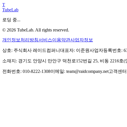
T
TubeLab
로딩 중...
©
2026
TubeLab. All rights reserved.
개인정보처리방침
서비스이용약관
사업자정보
상호: 주식회사 레이드컴퍼니
대표자: 이준원
사업자등록번호: 639-
소재지: 경기도 안양시 만안구 덕천로152번길 25, 비동 2216
전화번호: 010-8222-1308
이메일: team@raidcompany.net
고객센터: