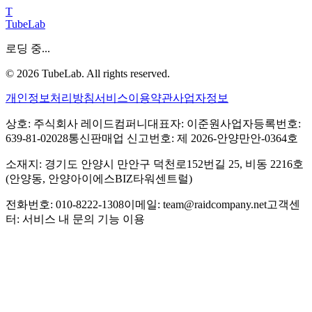
T
TubeLab
로딩 중...
©
2026
TubeLab. All rights reserved.
개인정보처리방침
서비스이용약관
사업자정보
상호: 주식회사 레이드컴퍼니
대표자: 이준원
사업자등록번호:
639-81-02028
통신판매업 신고번호: 제 2026-안양만안-0364호
소재지: 경기도 안양시 만안구 덕천로152번길 25, 비동 2216호
(안양동, 안양아이에스BIZ타워센트럴)
전화번호: 010-8222-1308
이메일: team@raidcompany.net
고객센
터: 서비스 내 문의 기능 이용