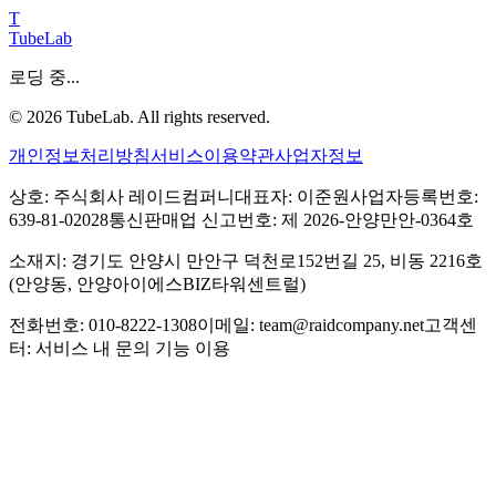
T
TubeLab
로딩 중...
©
2026
TubeLab. All rights reserved.
개인정보처리방침
서비스이용약관
사업자정보
상호: 주식회사 레이드컴퍼니
대표자: 이준원
사업자등록번호:
639-81-02028
통신판매업 신고번호: 제 2026-안양만안-0364호
소재지: 경기도 안양시 만안구 덕천로152번길 25, 비동 2216호
(안양동, 안양아이에스BIZ타워센트럴)
전화번호: 010-8222-1308
이메일: team@raidcompany.net
고객센
터: 서비스 내 문의 기능 이용