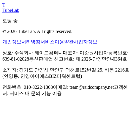
T
TubeLab
로딩 중...
©
2026
TubeLab. All rights reserved.
개인정보처리방침
서비스이용약관
사업자정보
상호: 주식회사 레이드컴퍼니
대표자: 이준원
사업자등록번호:
639-81-02028
통신판매업 신고번호: 제 2026-안양만안-0364호
소재지: 경기도 안양시 만안구 덕천로152번길 25, 비동 2216호
(안양동, 안양아이에스BIZ타워센트럴)
전화번호: 010-8222-1308
이메일: team@raidcompany.net
고객센
터: 서비스 내 문의 기능 이용