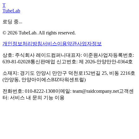
T
TubeLab
로딩 중...
©
2026
TubeLab. All rights reserved.
개인정보처리방침
서비스이용약관
사업자정보
상호: 주식회사 레이드컴퍼니
대표자: 이준원
사업자등록번호:
639-81-02028
통신판매업 신고번호: 제 2026-안양만안-0364호
소재지: 경기도 안양시 만안구 덕천로152번길 25, 비동 2216호
(안양동, 안양아이에스BIZ타워센트럴)
전화번호: 010-8222-1308
이메일: team@raidcompany.net
고객센
터: 서비스 내 문의 기능 이용