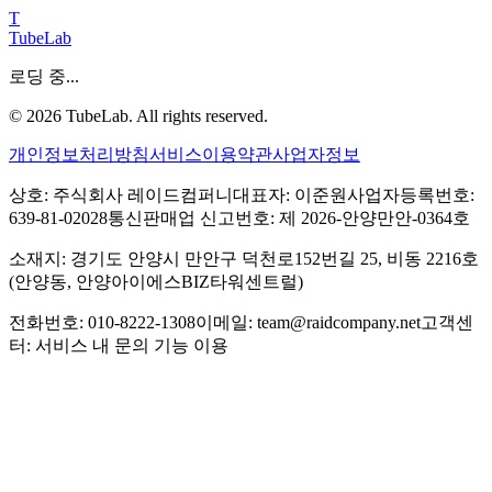
T
TubeLab
로딩 중...
©
2026
TubeLab. All rights reserved.
개인정보처리방침
서비스이용약관
사업자정보
상호: 주식회사 레이드컴퍼니
대표자: 이준원
사업자등록번호:
639-81-02028
통신판매업 신고번호: 제 2026-안양만안-0364호
소재지: 경기도 안양시 만안구 덕천로152번길 25, 비동 2216호
(안양동, 안양아이에스BIZ타워센트럴)
전화번호: 010-8222-1308
이메일: team@raidcompany.net
고객센
터: 서비스 내 문의 기능 이용